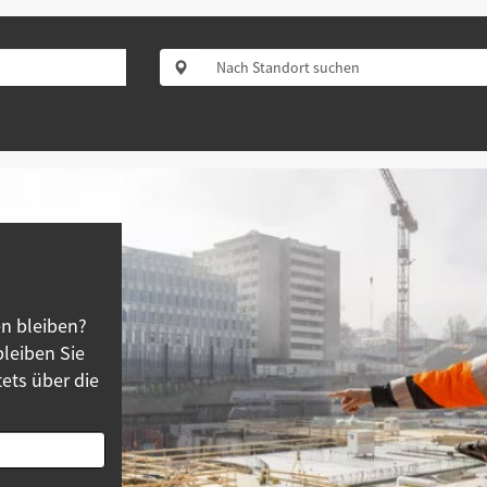
n bleiben?
leiben Sie
ets über die