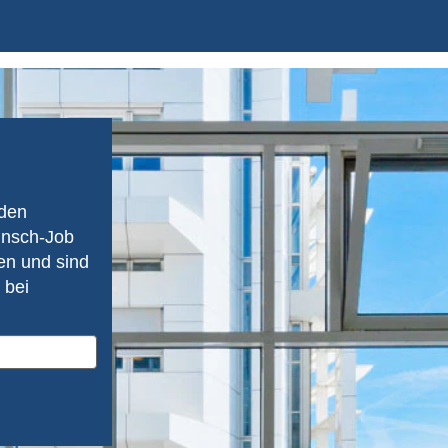
den
unsch-Job
en und sind
 bei