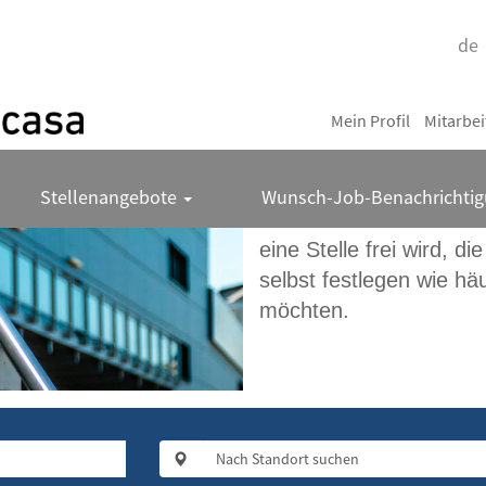
de
Sind Sie auf der Suc
Finden Sie mit Hilfe de
Mein Profil
Mitarbe
passende Stelle bei Wi
Noch nichts gefunden? R
Stellenangebote
Wunsch-Job-Benachrichti
Wunsch-Job und erhalte
eine Stelle frei wird, di
selbst festlegen wie hä
möchten.